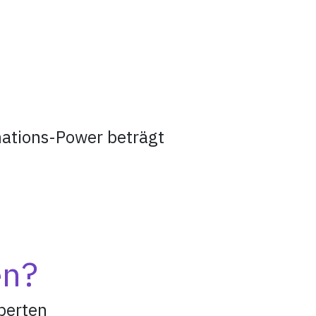
rmations-Power beträgt
en?
perten