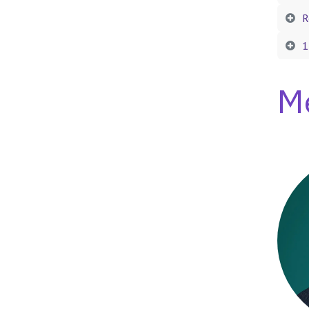
R
1
M