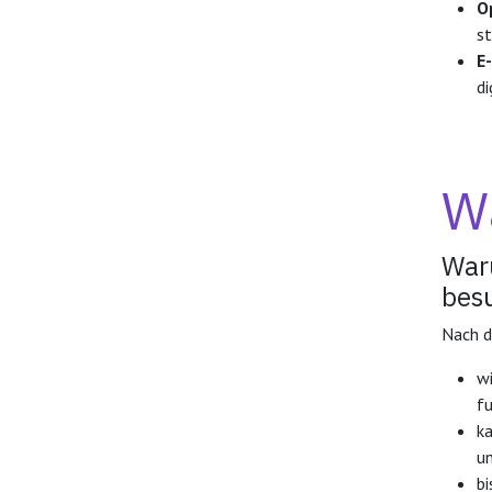
O
st
E
d
W
Waru
bes
Nach d
wi
fu
k
un
bi