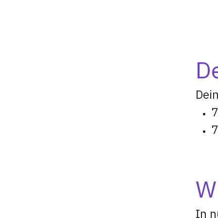
De
Dein
7
7
Wi
In n