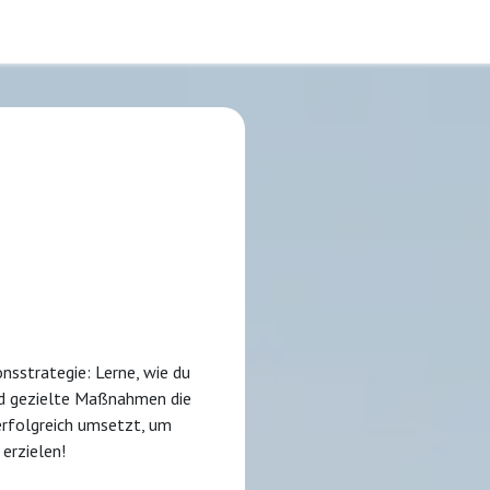
en
individuelle Programme
Blog
e
tion
sstrategie: Lerne, wie du
und gezielte Maßnahmen die
erfolgreich umsetzt, um
erzielen!