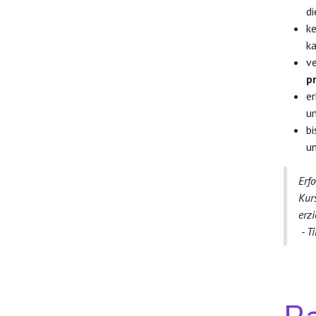
di
k
ka
ve
p
e
um
bi
u
Erf
Kur
erzi
- T