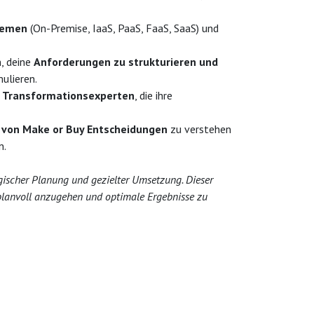
temen
(On-Premise, IaaS, PaaS, FaaS, SaaS) und
n, deine
Anforderungen zu strukturieren und
ulieren.
en Transformationsexperten
, die ihre
von Make or Buy Entscheidungen
zu verstehen
n.
egischer Planung und gezielter Umsetzung. Dieser
n planvoll anzugehen und optimale Ergebnisse zu