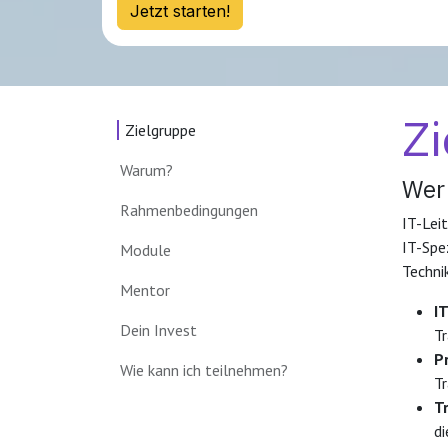
Jetzt starten!
Z
Zielgruppe
Warum?
Wer 
Rahmenbedingungen
IT-Lei
IT-Spe
Module​
Techni
Mentor
I
Dein Invest
Tr
P
Wie kann ich teilnehmen?
Tr
T
d