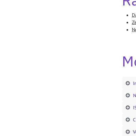
R
D
Ze
N
Mo
I
N
I
C
V