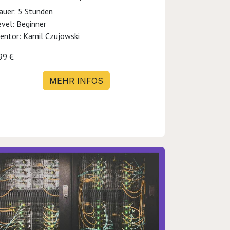
auer: 5 Stunden
evel: Beginner
entor: Kamil Czujowski
99 €
MEHR INFOS