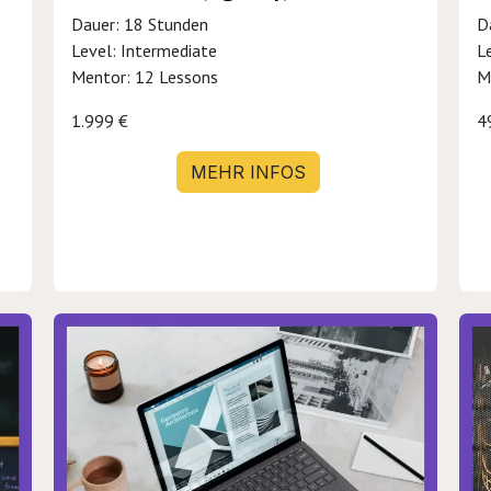
Dauer: 18 Stunden
D
Level: Intermediate
L
Mentor: 12 Lessons
M
1.999 €
4
MEHR INFOS