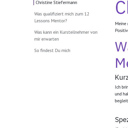
C
Christine Stiefermann
Was qualifiziert mich zum 12
Lessons Mentor?
Meine 
Positi
Was kann ein Kursteilnehmer von
mir erwarten
Wa
So findest Du mich
M
Kurz
Ich br
und ha
beglei
Spez