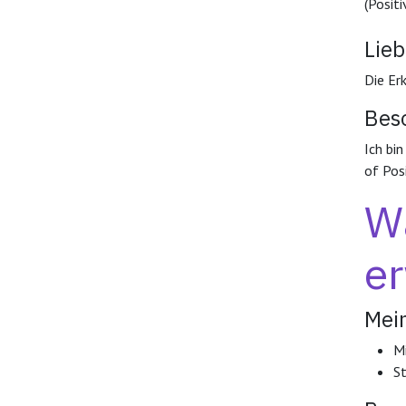
(Posit
Lie
Die Er
Bes
Ich bi
of Pos
Wa
e
Mei
Mi
St