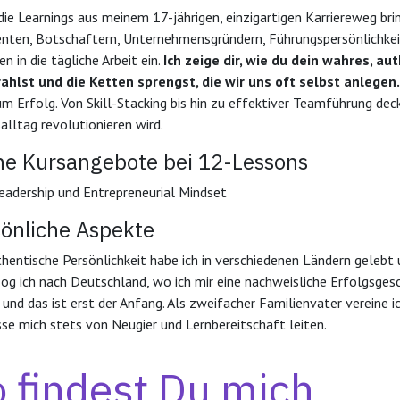
die Learnings aus meinem 17-jährigen, einzigartigen Karriereweg b
enten, Botschaftern, Unternehmensgründern, Führungspersönlichkeit
n in die tägliche Arbeit ein.
Ich zeige dir, wie du dein wahres, a
ahlst und die Ketten sprengst, die wir uns oft selbst anlegen.
m Erfolg. Von Skill-Stacking bis hin zu effektiver Teamführung deck
alltag revolutionieren wird.
ne Kursangebote bei 12-Lessons
eadership und Entrepreneurial Mindset
sönliche Aspekte
thentische Persönlichkeit habe ich in verschiedenen Ländern gelebt 
og ich nach Deutschland, wo ich mir eine nachweisliche Erfolgsg
 und das ist erst der Anfang. Als zweifacher Familienvater vereine i
sse mich stets von Neugier und Lernbereitschaft leiten.
 findest Du mich