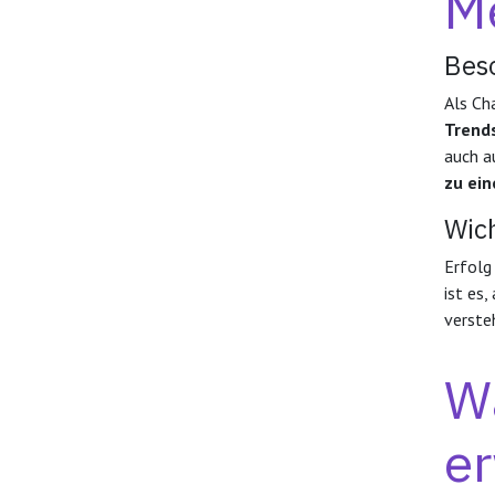
Me
Bes
Als Ch
Trend
auch a
zu ei
Wich
Erfolg
ist es
verste
Wa
e