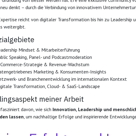
r Gründung von Besser werden hat Efe eine exklusive Community vo
 neu denkt – durch die Verbindung von innovativem Unternehmertu
Expertise reicht von digitaler Transformation bis hin zu Leadership 
s weitergibt.
ialgebiete
eadership Mindset & Mitarbeiterführung
ublic Speaking, Panel- und Podcastmoderation
-Commerce-Strategie & Revenue-Wachstum
atengetriebenes Marketing & Konsumenten-Insights
etzwerk- und Branchenentwicklung im internationalen Kontext
igitale Transformation, Cloud- & SaaS-Landscape
lingsaspekt meiner Arbeit
 fasziniert davon, wie sich
Innovation, Leadership und menschlic
nden lassen
, um nachhaltige Erfolge und inspirierende Entwicklung