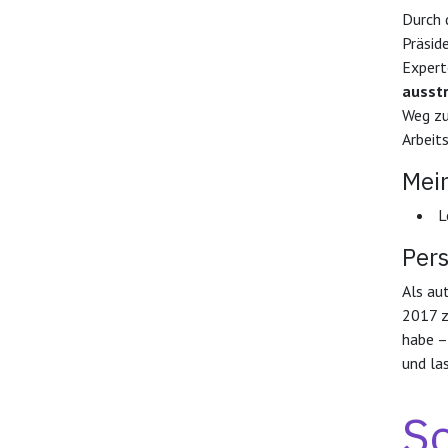
Durch 
Präsid
Experte
ausstr
Weg zu
Arbeits
Mei
L
Per
Als au
2017 z
habe –
und la
So