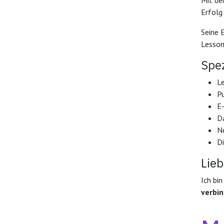
Mit de
Erfolg
Seine 
Lesson
Spez
L
P
E
D
N
D
Lieb
Ich bin
verbi