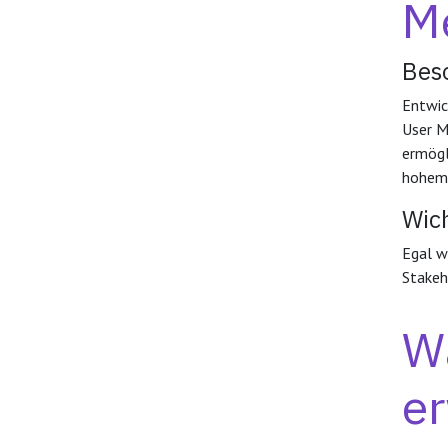
Me
Bes
Entwic
User M
ermögl
hohem 
Wich
Egal w
Stakeh
Wa
e