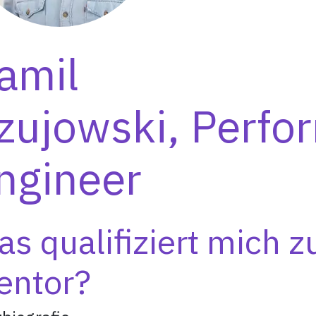
amil
zujowski, Perfo
ngineer
s qualifiziert mich 
entor?