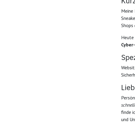
Kurz
Meine 
Sneake
Shops
Heute 
Cyber
Spez
Websit
Sicher
Lieb
Persön
schnell
finde 
und Un