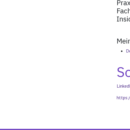
Prax
Fach
Ins
Mei
D
So
Linked
https:/